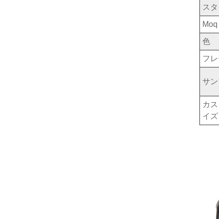
スタ
Moq
色
フレ
サン
カス
イズ