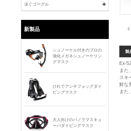
泳ぐゴーグル
新製品
シュノーケル付きのプロの
製
強化メガネシュノーケリン
グマスク
Ex
また
スキ
鮮な
ひれでアンチフォッグダイ
また
ビングマスク
大人向けのパノラマスキュ
ーバダイビングマスク