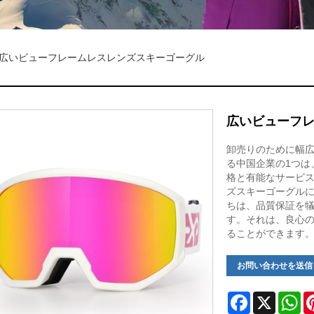
広いビューフレームレスレンズスキーゴーグル
広いビューフ
卸売りのために幅
る中国企業の1つは
格と有能なサービ
ズスキーゴーグル
ちは、品質保証を
す。それは、良心
ることができます
お問い合わせを送信
Facebook
X
Wh