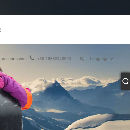
せ
ax-sports.com
+86-18682448990
Language