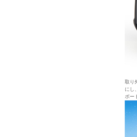
取り外
にし
ボー